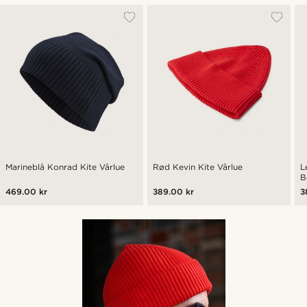
Marineblå Konrad Kite Vårlue
Rød Kevin Kite Vårlue
L
B
469.00 kr
389.00 kr
3