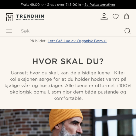
Frakt
49.00 kr
- Gratis over
745.00 kr
-
Se fraktalternativer
Søk
På bildet:
Lett Grå Lue av Organisk Bomull
HVOR SKAL DU?
Uansett hvor du skal, kan de allsidige luene i Kite-
kolleksjonen sørge for at du holder hodet varmt på
kjølige vår- og høstdager. Alle luene er utformet i 100%
økologisk bomull, som gjør dem både pustende og
komfortable.