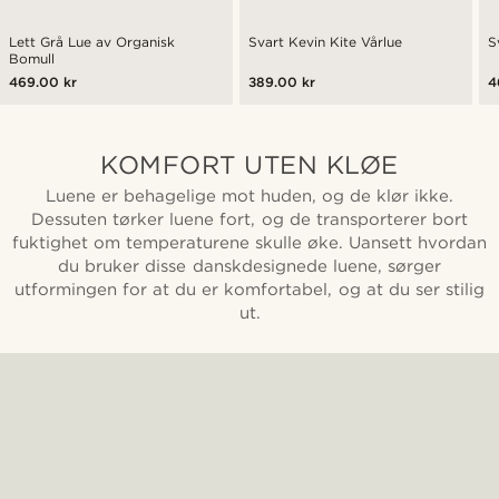
Lett Grå Lue av Organisk
Svart Kevin Kite Vårlue
S
Bomull
469.00 kr
389.00 kr
4
KOMFORT UTEN KLØE
Luene er behagelige mot huden, og de klør ikke.
Dessuten tørker luene fort, og de transporterer bort
fuktighet om temperaturene skulle øke. Uansett hvordan
du bruker disse danskdesignede luene, sørger
utformingen for at du er komfortabel, og at du ser stilig
ut.