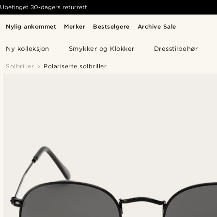
Ubetinget 30-dagers returrett
Nylig ankommet
Merker
Bestselgere
Archive Sale
Ny kolleksjon
Smykker og Klokker
Dresstilbehør
Solbriller
Polariserte solbriller