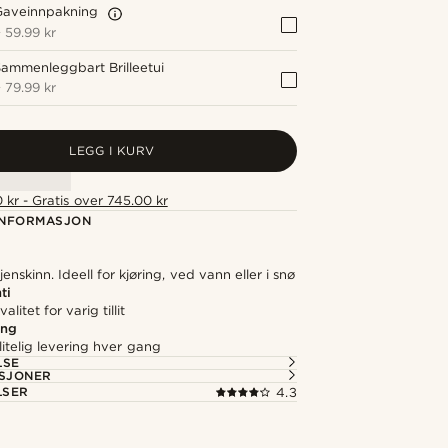
Gaveinnpakning
+
59.99 kr
ammenleggbart Brilleetui
+
79.99 kr
LEGG I KURV
 kr - Gratis over 745.00 kr
NFORMASJON
enskinn. Ideell for kjøring, ved vann eller i snø
ti
alitet for varig tillit
ing
itelig levering hver gang
LSE
ASJONER
LSER
4.3