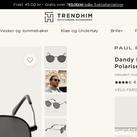
Frakt
49.00 kr
-
Gratis over
745.00 kr
Kontakt oss
-
Se fraktalternativer
Vesker og lommebøker
Klær og Undertøy
Briller
P
Dandy 
Polaris
Inkludert m
4
VELG FAR
OPPGRADE