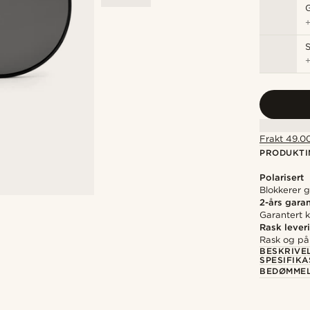
S
Frakt 49.00
PRODUKTI
Polarisert
Blokkerer gj
2-års garan
Garantert kv
Rask lever
Rask og pål
BESKRIVE
SPESIFIK
BEDØMME