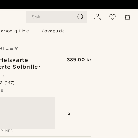
Søk
ersonlig Pleie
Gaveguide
Helsvarte
389.00 kr
erte Solbriller
oms
.3
(147)
GE
+2
R MED