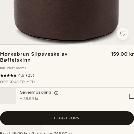
Mørkebrun Slipsveske av
159.00 kr
Bøffelskinn
Inkludert moms
4.9
(25)
OPPGRADER MED
Gaveinnpakning
+
59.99 kr
LEGG I KURV
Frakt 49.00 kr - Gratis over 745.00 kr