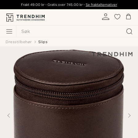
Frakt
49.00 kr
- Gratis over
745.00 kr
-
Se fraktalternativer
Søk
Dresstilbehør
Slips