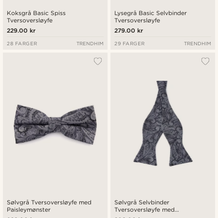
Koksgrå Basic Spiss
Lysegrå Basic Selvbinder
Tversoversløyfe
Tversoversløyfe
229.00 kr
279.00 kr
28 FARGER
TRENDHIM
29 FARGER
TRENDHIM
Sølvgrå Tversoversløyfe med
Sølvgrå Selvbinder
Paisleymønster
Tversoversløyfe med
Paisleymønster