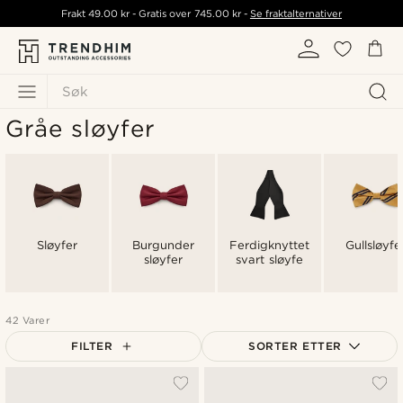
Frakt
49.00 kr
- Gratis over
745.00 kr
-
Se fraktalternativer
Søk
Gråe sløyfer
Sløyfer
Burgunder
Ferdigknyttet
Gullsløyfe
sløyfer
svart sløyfe
42 Varer
FILTER
SORTER ETTER
Mest populært