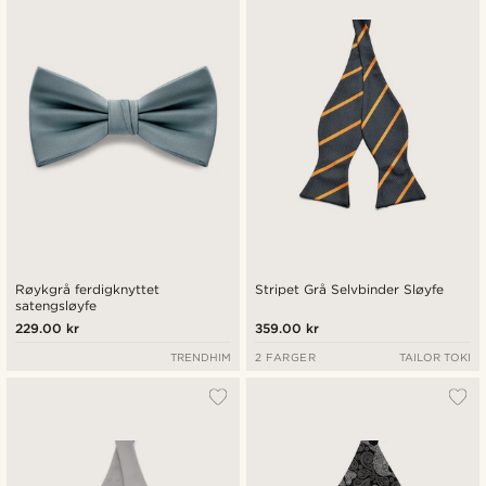
Nyest
Laveste pris
Høyeste pris
Røykgrå ferdigknyttet
Stripet Grå Selvbinder Sløyfe
satengsløyfe
229.00 kr
359.00 kr
TRENDHIM
2 FARGER
TAILOR TOKI