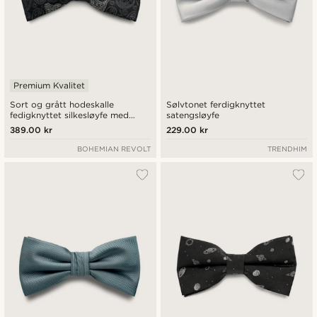
Premium Kvalitet
Sort og grått hodeskalle
Sølvtonet ferdigknyttet
fedigknyttet silkesløyfe med
satengsløyfe
paisleymønster
389.00 kr
229.00 kr
BOHEMIAN REVOLT
TRENDHIM