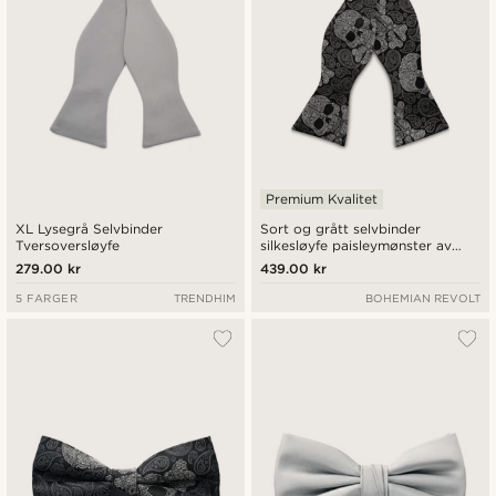
Premium Kvalitet
XL Lysegrå Selvbinder
Sort og grått selvbinder
Tversoversløyfe
silkesløyfe paisleymønster av
hodeskaller
279.00 kr
439.00 kr
5 FARGER
TRENDHIM
BOHEMIAN REVOLT