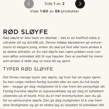
Side
1
av
2
Viser
1-60
av
68
produkter
RØD SLØYFE
Rød sløyfe er ikke bare en tilbehør – det er en kraftfull måte å
uttrykke stil og selvtillit på. Denne tidløse klassikeren gir enhver
mann et elegant preg, enten du skal på fest eller bare ønsker å
se ekstra attraktiv ut. En rød sløyfe kan være prikken over i-en
som løfter antrekket ditt til nye høyder. Den er perfekt for menn
som ønsker å skille seg ut med stil og sjarm.
TYPER RØD SLØYFE
Det finnes mange typer rød sløyfe, og hver har sin egen sjarm.
Du kan velge mellom ferdig bundet eller en som du må knyte
selv – begge gir deg muligheten til å vise frem din personlige stil.
Ferdig bundne sløyfer er superpraktiske og gir deg et sofistikert
utseende på et blunk. Hvis du er mer eventyrlysten, kan du gå
for en selvbundne sløyfe. Det gir deg muligheten til å vise frem
dine ferdigheter og gir et ekstra lag av karakter til antrekket ditt.