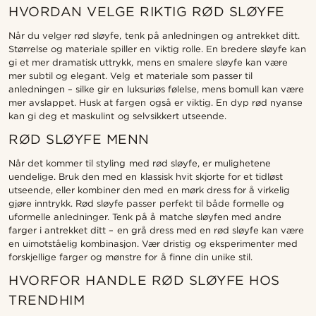
HVORDAN VELGE RIKTIG RØD SLØYFE
Når du velger rød sløyfe, tenk på anledningen og antrekket ditt.
Størrelse og materiale spiller en viktig rolle. En bredere sløyfe kan
gi et mer dramatisk uttrykk, mens en smalere sløyfe kan være
mer subtil og elegant. Velg et materiale som passer til
anledningen – silke gir en luksuriøs følelse, mens bomull kan være
mer avslappet. Husk at fargen også er viktig. En dyp rød nyanse
kan gi deg et maskulint og selvsikkert utseende.
RØD SLØYFE MENN
Når det kommer til styling med rød sløyfe, er mulighetene
uendelige. Bruk den med en klassisk hvit skjorte for et tidløst
utseende, eller kombiner den med en mørk dress for å virkelig
gjøre inntrykk. Rød sløyfe passer perfekt til både formelle og
uformelle anledninger. Tenk på å matche sløyfen med andre
farger i antrekket ditt – en grå dress med en rød sløyfe kan være
en uimotståelig kombinasjon. Vær dristig og eksperimenter med
forskjellige farger og mønstre for å finne din unike stil.
HVORFOR HANDLE RØD SLØYFE HOS
TRENDHIM