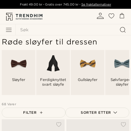
Frakt
49.00 kr
- Gratis over
745.00 kr
-
Se fraktalternativer
Søk
Røde sløyfer til dressen
Sløyfer
Ferdigknyttet
Gullsløyfer
Sølvfarge
svart sløyfe
sløyfer
68 Varer
FILTER
SORTER ETTER
Mest populært