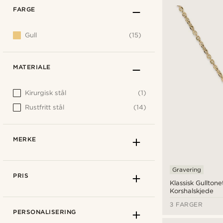
FARGE
Gull
(15)
MATERIALE
Kirurgisk stål
(1)
Rustfritt stål
(14)
MERKE
Gravering
PRIS
Klassisk Gulltone
Korshalskjede
3 FARGER
PERSONALISERING