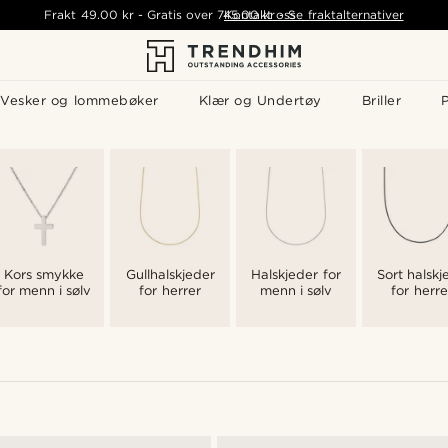
Frakt
49.00 kr
-
Gratis over
745.00 kr
Kontakt oss
-
Se fraktalternativer
Vesker og lommebøker
Klær og Undertøy
Briller
P
Kors smykke
Gullhalskjeder
Halskjeder for
Sort halskj
for menn i sølv
for herrer
menn i sølv
for herre