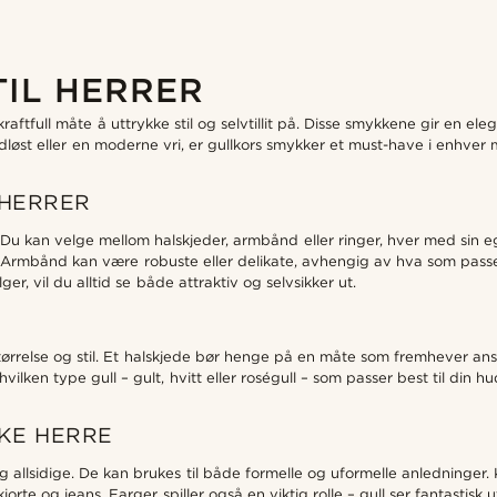
IL HERRER
 kraftfull måte å uttrykke stil og selvtillit på. Disse smykkene gir en e
 tidløst eller en moderne vri, er gullkors smykker et must-have i enhv
 HERRER
. Du kan velge mellom halskjeder, armbånd eller ringer, hver med sin
ive. Armbånd kan være robuste eller delikate, avhengig av hva som pass
er, vil du alltid se både attraktiv og selvsikker ut.
 størrelse og stil. Et halskjede bør henge på en måte som fremhever 
hvilken type gull – gult, hvitt eller roségull – som passer best til din 
KKE HERRE
lig allsidige. De kan brukes til både formelle og uformelle anledninge
kjorte og jeans. Farger spiller også en viktig rolle – gull ser fantast