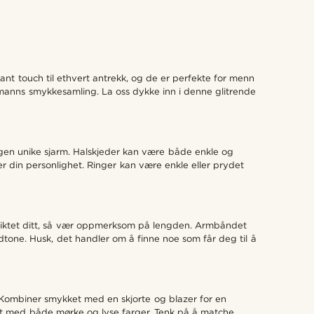
legant touch til ethvert antrekk, og de er perfekte for menn
er manns smykkesamling. La oss dykke inn i denne glitrende
 egen unike sjarm. Halskjeder kan være både enkle og
er din personlighet. Ringer kan være enkle eller prydet
ansiktet ditt, så vær oppmerksom på lengden. Armbåndet
hudtone. Husk, det handler om å finne noe som får deg til å
r. Kombiner smykket med en skjorte og blazer for en
isk ut med både mørke og lyse farger. Tenk på å matche