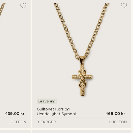
Mest populært
Nyest
Laveste pris
Høyeste pris
Gravering
Gulltonet Kors og
439.00 kr
469.00 kr
Uendelighet Symbol
Halskjede
LUCLEON
3 FARGER
LUCLEON