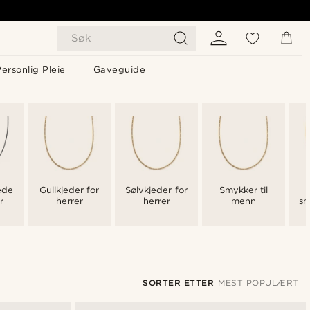
Søk
ersonlig Pleie
Gaveguide
ede
Gullkjeder for
Sølvkjeder for
Smykker til
r
herrer
herrer
menn
sm
SORTER ETTER
MEST POPULÆRT