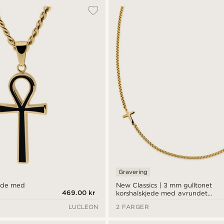
Gravering
jede med
New Classics | 3 mm gulltonet
469.00 kr
korshalskjede med avrundet
bokslenkekjede i
LUCLEON
2 FARGER