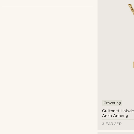
Fort Tempus
(1)
Lucleon
(10)
Seizmont
(2)
Trendhim
(2)
kr
kr
Typer personlige tilpasninger
Gravering
Gulltonet Halsk
Gravéring
(14)
Ankh Anheng
3 FARGER