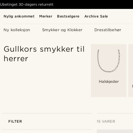
Ubetinget 30-dagers returrett
Nylig ankommet
Merker
Bestselgere
Archive Sale
Ny kolleksjon
Smykker og Klokker
Dresstilbehør
Gullkors smykker til
herrer
Halskjeder
FILTER
15 VARER