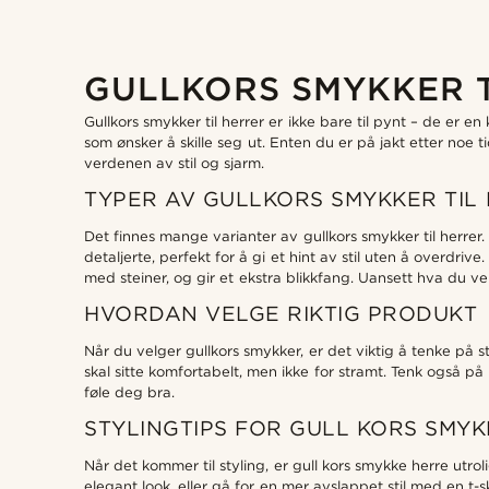
GULLKORS SMYKKER T
Gullkors smykker til herrer er ikke bare til pynt – de er en
som ønsker å skille seg ut. Enten du er på jakt etter noe
verdenen av stil og sjarm.
TYPER AV GULLKORS SMYKKER TIL
Det finnes mange varianter av gullkors smykker til herrer
detaljerte, perfekt for å gi et hint av stil uten å overdr
med steiner, og gir et ekstra blikkfang. Uansett hva du velg
HVORDAN VELGE RIKTIG PRODUKT
Når du velger gullkors smykker, er det viktig å tenke på
skal sitte komfortabelt, men ikke for stramt. Tenk også på 
føle deg bra.
STYLINGTIPS FOR GULL KORS SMY
Når det kommer til styling, er gull kors smykke herre utro
elegant look, eller gå for en mer avslappet stil med en t-s