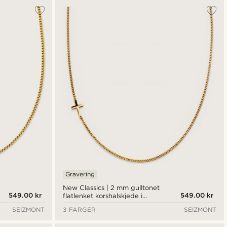
Gravering
New Classics | 2 mm gulltonet
549.00 kr
549.00 kr
flatlenket korshalskjede i
rustfritt stål
SEIZMONT
3 FARGER
SEIZMONT