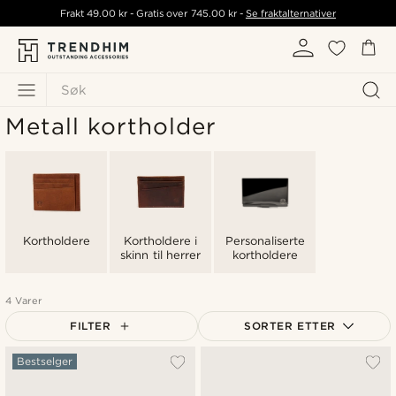
Frakt
49.00 kr
- Gratis over
745.00 kr
-
Se fraktalternativer
Søk
Metall kortholder
Kortholdere
Kortholdere i
Personaliserte
skinn til herrer
kortholdere
4 Varer
FILTER
SORTER ETTER
Mest populært
Bestselger
Nyest