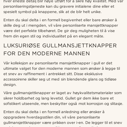
hver eneste detalj blir nøye utført for å sikre høy kvalitet. Med vår
personliseringstjeneste kan du gravere initialene dine eller et
spesielt symbol på knappene, slik at de blir helt unike.
Enten du skal delta i en formell begivenhet eller bare ønsker å
skille deg ut i mengden, vil våre personliserte mansjettknapper
være det perfekte tilbehøret. De gir deg muligheten til å vise
frem din egen stil og individualitet på en elegant måte.
LUKSURIØSE GULLMANSJETTKNAPPER
FOR DEN MODERNE MANNEN
Vår kolleksjon av personliserte mansjettknapper i gull er det
ultimate valget for den moderne mannen som ønsker å legge til
et snev av raffinement i antrekket sitt. Disse eksklusive
accessoirene skiller seg ut med sin blendende glans og tidløse
design.
Våre gullmansjettknapper er laget av høykvalitetsmaterialer som
sikrer holdbarhet og lang levetid. Gullet gir dem ikke bare et
sofistikert utseende, men beskytter også mot korrosjon og slitasje.
Enten du skal delta i en formell anledning eller ønsker å
oppgradere hverdagsstilen din, vil våre personliserte
gullmansjettknapper være prikken over i-en. De legger til et snev