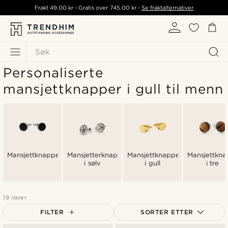
Frakt
49.00 kr
- Gratis over
745.00 kr
-
Se fraktalternativer
Søk
Personaliserte
mansjettknapper i gull til menn
Mansjettknapper
Mansjetterknapper
Mansjettknapper
Mansjettkna
i sølv
i gull
i tre
19 Varer
FILTER
SORTER ETTER