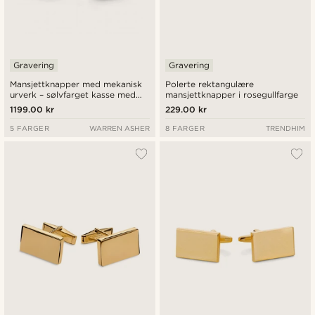
Gravering
Gravering
Mansjettknapper med mekanisk
Polerte rektangulære
urverk – sølvfarget kasse med
mansjettknapper i rosegullfarge
gullfarget skive
1199.00 kr
229.00 kr
5 FARGER
WARREN ASHER
8 FARGER
TRENDHIM