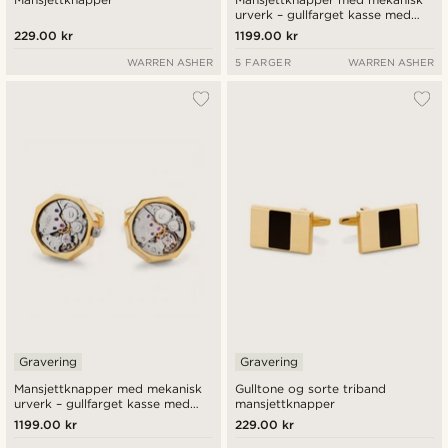
urverk – gullfarget kasse med
gullfarget skive
229.00 kr
1199.00 kr
WARREN ASHER
5 FARGER
WARREN ASHER
Gravering
Gravering
Mansjettknapper med mekanisk
Gulltone og sorte triband
urverk – gullfarget kasse med
mansjettknapper
sølvfarget skive
1199.00 kr
229.00 kr