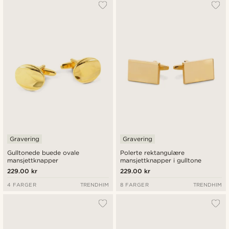
Mest populært
Nyest
Laveste pris
Høyeste pris
Gravering
Gravering
Gulltonede buede ovale
Polerte rektangulære
mansjettknapper
mansjettknapper i gulltone
229.00 kr
229.00 kr
4 FARGER
TRENDHIM
8 FARGER
TRENDHIM