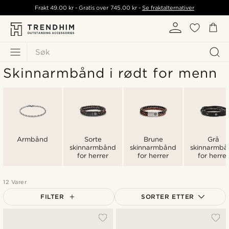
Frakt
49.00 kr
- Gratis over
745.00 kr
-
Se fraktalternativer
Søk
Skinnarmbånd i rødt for menn
Armbånd
Sorte
Brune
Grå
skinnarmbånd
skinnarmbånd
skinnarmbå
for herrer
for herrer
for herre
12 Varer
FILTER
SORTER ETTER
Mest populært