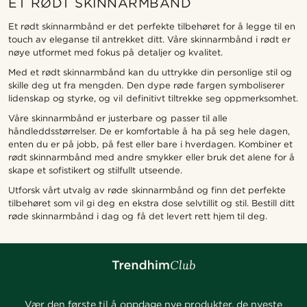
ET RØDT SKINNARMBÅND
Et rødt skinnarmbånd er det perfekte tilbehøret for å legge til en
touch av eleganse til antrekket ditt. Våre skinnarmbånd i rødt er
nøye utformet med fokus på detaljer og kvalitet.
Med et rødt skinnarmbånd kan du uttrykke din personlige stil og
skille deg ut fra mengden. Den dype røde fargen symboliserer
lidenskap og styrke, og vil definitivt tiltrekke seg oppmerksomhet.
Våre skinnarmbånd er justerbare og passer til alle
håndleddsstørrelser. De er komfortable å ha på seg hele dagen,
enten du er på jobb, på fest eller bare i hverdagen. Kombiner et
rødt skinnarmbånd med andre smykker eller bruk det alene for å
skape et sofistikert og stilfullt utseende.
Utforsk vårt utvalg av røde skinnarmbånd og finn det perfekte
tilbehøret som vil gi deg en ekstra dose selvtillit og stil. Bestill ditt
røde skinnarmbånd i dag og få det levert rett hjem til deg.
Vær den første til å oppdage nye produkter, de nyeste