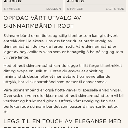
469.00 kr
439.00 kr
5 FARGER
LUCLEON
5 FARGER
SALT & HIDE
OPPDAG VÅRT UTVALG AV
SKINNARMBÅND I RØDT
Skinnarmbånd er en tidløs og stilig tilbehør som kan gi ethvert
antrekk det lille ekstra. Hos oss finner du et bredt utvalg av
skinnarmbånd i den vakre fargen rødt. Våre skinnarmbånd er
laget av høykvalitets skinn som er behagelig å ha på seg og som
vil vare lenge.
Med et rødt skinnarmbånd kan du legge til litt farge til antrekket
ditt og skape en unik stil. Enten du ønsker et enkelt og
minimalistisk design eller et mer detaljert og iøynefallende
uttrykk, har vi skinnarmbånd som passer til enhver smak.
Våre skinnarmbånd er også flotte gaver til spesielle anledninger.
Overrask en venn eller kjær med et rødt skinnarmbånd som vil bli
verdsatt og brukt med glede. Utforsk vårt utvalg og finn det
perfekte røde skinnarmbåndet som passer din personlighet og
stil.
LEGG TIL EN TOUCH AV ELEGANSE MED