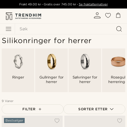
Frakt
49.00 kr
- Gratis over
745.00 kr
-
Se fraktalternativer
Søk
Silikonringer for herrer
Ringer
Gullringer for
Sølvringer for
Rosegull
herrer
herrer
herreringe
9 Varer
FILTER
SORTER ETTER
Mest populært
Bestselger