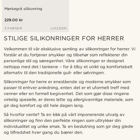
Mørkegrå silikonring
229.00 kr
3 FARGER
LUCLEON
STILIGE SILIKONRINGER FOR HERRER
Velkommen til vår eksklusive samling av silikonringer for herrer. Vi
forstår at du fortjener smykker og tilbehør som reflekterer din
personlige stil og særegenhet. Våre silikonringer er designet
nettopp med det i tankene – for å tilby et unikt og komfortabelt
alternativ til den tradisjonelle gull- eller sølvringen.
Silikonringer for herre er enestående og moderne smykker som
passer til enhver anledning, enten det er et uformelt treff med
venner eller en formell begivenhet. Det som gjør disse ringene
virkelig spesielle, er deres lette og allergivennlige materiale, som
gir deg komfort og stil hele dagen lang.
Så hvorfor vente? Ta en kikk på vårt imponerende utvalg av
silikonringer og finn den perfekte ringen som uttrykker din
individualitet og unike smak. Ta en beslutning som gir deg glede
og tilfredshet hver gang du bærer den.