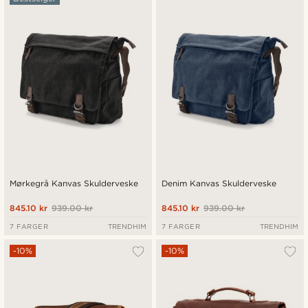
Nyest
Laveste pris
Høyeste pris
Mørkegrå Kanvas Skulderveske
Denim Kanvas Skulderveske
845.10 kr
939.00 kr
845.10 kr
939.00 kr
7 FARGER
TRENDHIM
7 FARGER
TRENDHIM
-10%
-10%