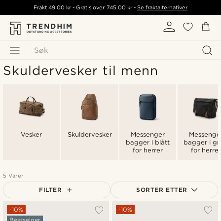
Frakt
49.00 kr
- Gratis over
745.00 kr
-
Se fraktalternativer
Søk
Skuldervesker til menn
Vesker
Skuldervesker
Messenger
Messenge
bagger i blått
bagger i gr
for herrer
for herre
5 Varer
FILTER
SORTER ETTER
Mest populært
-10%
-10%
Bestselger