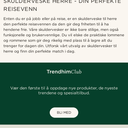
SKULDERVESKE HERRE - DIN PERFEKTE
REISEVENN
Enten du er på jobb eller på reise, er en skulderveske til herre
den perfekte reisevennen da den gir deg friheten til å ha
hendene frie. Våre skuldervesker er ikke bare stilige, men også
funksjonelle og brukervennlige. Du vil elske de praktiske lommene
og rommene som gir deg rikelig med plass til å lagre alt du
trenger for dagen din. Utforsk vårt utvalg av skuldervesker til
herre og finn din perfekte match i dag.
Vær den første til å oppdage nye produkter, de nyeste
trendene og spesialtilbud.
BLI MED