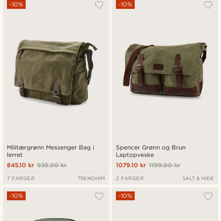
Mest populært
-10%
-10%
Nyest
Laveste pris
Høyeste pris
Militærgrønn Messenger Bag i
Spencer Grønn og Brun
lerret
Laptopveske
845.10 kr
939.00 kr
1079.10 kr
1199.00 kr
7 FARGER
TRENDHIM
2 FARGER
SALT & HIDE
-10%
-10%