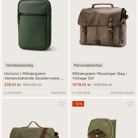
Vannbestandig
Personaliserbar
Horizon | Militærgrønn
Militærgrønn Messenger Bag i
Vannavstøtende Skulderveske av
Vintage Stil
PU
278.10 kr
309.00 kr
1079.10 kr
1199.00 kr
3 FARGER
WAYKINS
4 FARGER
DELTON BAGS
-10%