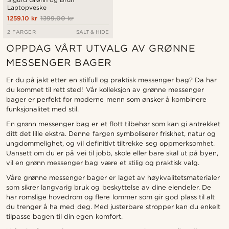
Laptopveske
1259.10 kr
1399.00 kr
2 FARGER
SALT & HIDE
OPPDAG VÅRT UTVALG AV GRØNNE
MESSENGER BAGER
Er du på jakt etter en stilfull og praktisk messenger bag? Da har
du kommet til rett sted! Vår kolleksjon av grønne messenger
bager er perfekt for moderne menn som ønsker å kombinere
funksjonalitet med stil.
En grønn messenger bag er et flott tilbehør som kan gi antrekket
ditt det lille ekstra. Denne fargen symboliserer friskhet, natur og
ungdommelighet, og vil definitivt tiltrekke seg oppmerksomhet.
Uansett om du er på vei til jobb, skole eller bare skal ut på byen,
vil en grønn messenger bag være et stilig og praktisk valg.
Våre grønne messenger bager er laget av høykvalitetsmaterialer
som sikrer langvarig bruk og beskyttelse av dine eiendeler. De
har romslige hovedrom og flere lommer som gir god plass til alt
du trenger å ha med deg. Med justerbare stropper kan du enkelt
tilpasse bagen til din egen komfort.