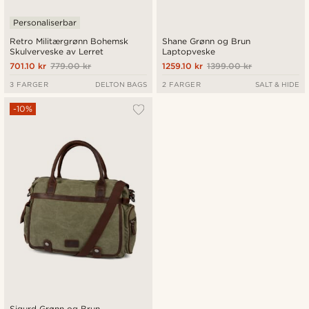
Personaliserbar
Retro Militærgrønn Bohemsk
Shane Grønn og Brun
Skulverveske av Lerret
Laptopveske
701.10 kr
779.00 kr
1259.10 kr
1399.00 kr
3 FARGER
DELTON BAGS
2 FARGER
SALT & HIDE
-10%
Sigurd Grønn og Brun