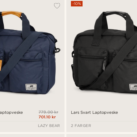
-10%
779.00 kr
Laptopveske
Lars Svart Laptopveske
701.10 kr
LAZY BEAR
2 FARGER