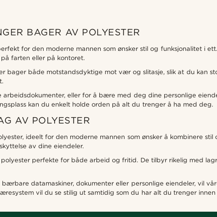
NGER BAGER AV POLYESTER
ekt for den moderne mannen som ønsker stil og funksjonalitet i ett
å farten eller på kontoret.
r bager både motstandsdyktige mot vær og slitasje, slik at du kan st
t.
 arbeidsdokumenter, eller for å bære med deg dine personlige eiende
ingsplass kan du enkelt holde orden på alt du trenger å ha med deg.
BAG AV POLYESTER
polyester, ideelt for den moderne mannen som ønsker å kombinere stil 
skyttelse av dine eiendeler.
lyester perfekte for både arbeid og fritid. De tilbyr rikelig med lagr
ærbare datamaskiner, dokumenter eller personlige eiendeler, vil vå
esystem vil du se stilig ut samtidig som du har alt du trenger innen