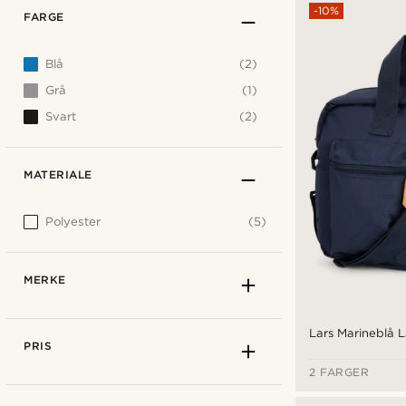
-10%
FARGE
Blå
(2)
Grå
(1)
Svart
(2)
MATERIALE
Polyester
(5)
MERKE
Lars Marineblå 
PRIS
2 FARGER