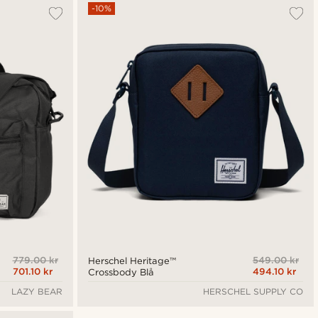
Mest populært
-10%
Nyest
Laveste pris
Høyeste pris
779.00 kr
549.00 kr
Herschel Heritage™
701.10 kr
494.10 kr
Crossbody Blå
LAZY BEAR
HERSCHEL SUPPLY CO