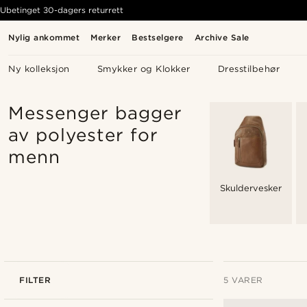
Ubetinget 30-dagers returrett
Nylig ankommet
Merker
Bestselgere
Archive Sale
Ny kolleksjon
Smykker og Klokker
Dresstilbehør
Messenger bagger
av polyester for
menn
Skuldervesker
FILTER
5 VARER