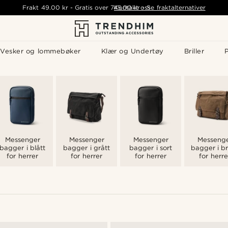
Frakt
49.00 kr
-
Gratis over
745.00 kr
Kontakt oss
-
Se fraktalternativer
Vesker og lommebøker
Klær og Undertøy
Briller
P
Messenger
Messenger
Messenger
Messeng
bagger i blått
bagger i grått
bagger i sort
bagger i b
for herrer
for herrer
for herrer
for herre