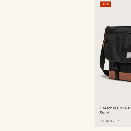
-10%
Herschel Supply Co
(3)
Lazy Bear
(2)
kr
kr
Herschel Cove 
Svart
3 FARGER