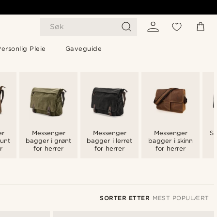
Søk
ersonlig Pleie
Gaveguide
er
Messenger
Messenger
Messenger
Sk
runt
bagger i grønt
bagger i lerret
bagger i skinn
r
for herrer
for herrer
for herrer
SORTER ETTER
MEST POPULÆRT