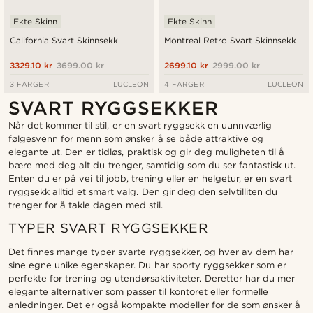
Ekte Skinn
Ekte Skinn
California Svart Skinnsekk
Montreal Retro Svart Skinnsekk
3329.10 kr
3699.00 kr
2699.10 kr
2999.00 kr
3 FARGER
LUCLEON
4 FARGER
LUCLEON
SVART RYGGSEKKER
Når det kommer til stil, er en svart ryggsekk en uunnværlig
følgesvenn for menn som ønsker å se både attraktive og
elegante ut. Den er tidløs, praktisk og gir deg muligheten til å
bære med deg alt du trenger, samtidig som du ser fantastisk ut.
Enten du er på vei til jobb, trening eller en helgetur, er en svart
ryggsekk alltid et smart valg. Den gir deg den selvtilliten du
trenger for å takle dagen med stil.
TYPER SVART RYGGSEKKER
Det finnes mange typer svarte ryggsekker, og hver av dem har
sine egne unike egenskaper. Du har sporty ryggsekker som er
perfekte for trening og utendørsaktiviteter. Deretter har du mer
elegante alternativer som passer til kontoret eller formelle
anledninger. Det er også kompakte modeller for de som ønsker å