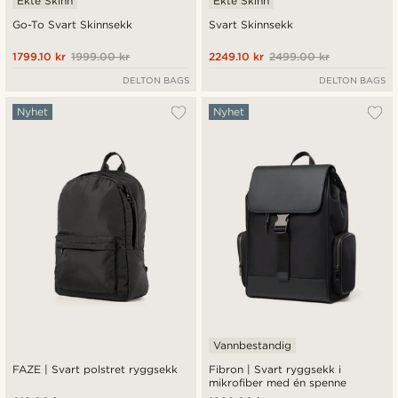
Ekte Skinn
Ekte Skinn
Go-To Svart Skinnsekk
Svart Skinnsekk
1799.10 kr
1999.00 kr
2249.10 kr
2499.00 kr
DELTON BAGS
DELTON BAGS
Nyhet
Nyhet
Vannbestandig
FAZE | Svart polstret ryggsekk
Fibron | Svart ryggsekk i
mikrofiber med én spenne