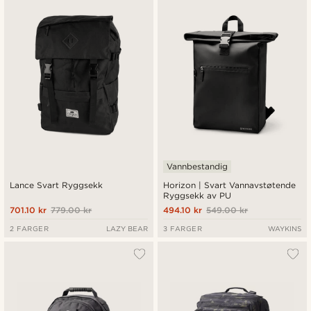
Nyest
Laveste pris
Høyeste pris
Vannbestandig
Lance Svart Ryggsekk
Horizon | Svart Vannavstøtende
Ryggsekk av PU
701.10 kr
779.00 kr
494.10 kr
549.00 kr
2 FARGER
LAZY BEAR
3 FARGER
WAYKINS