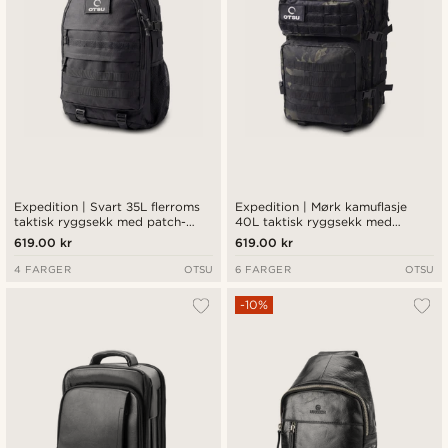
Expedition | Svart 35L flerroms
Expedition | Mørk kamuflasje
taktisk ryggsekk med patch-
40L taktisk ryggsekk med
panel
patch-panel
619.00 kr
619.00 kr
4 FARGER
OTSU
6 FARGER
OTSU
-10%