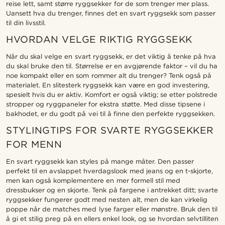
reise lett, samt større ryggsekker for de som trenger mer plass.
Uansett hva du trenger, finnes det en svart ryggsekk som passer
til din livsstil.
HVORDAN VELGE RIKTIG RYGGSEKK
Når du skal velge en svart ryggsekk, er det viktig å tenke på hva
du skal bruke den til. Størrelse er en avgjørende faktor – vil du ha
noe kompakt eller en som rommer alt du trenger? Tenk også på
materialet. En slitesterk ryggsekk kan være en god investering,
spesielt hvis du er aktiv. Komfort er også viktig; se etter polstrede
stropper og ryggpaneler for ekstra støtte. Med disse tipsene i
bakhodet, er du godt på vei til å finne den perfekte ryggsekken.
STYLINGTIPS FOR SVARTE RYGGSEKKER
FOR MENN
En svart ryggsekk kan styles på mange måter. Den passer
perfekt til en avslappet hverdagslook med jeans og en t-skjorte,
men kan også komplementere en mer formell stil med
dressbukser og en skjorte. Tenk på fargene i antrekket ditt; svarte
ryggsekker fungerer godt med nesten alt, men de kan virkelig
poppe når de matches med lyse farger eller mønstre. Bruk den til
å gi et stilig preg på en ellers enkel look, og se hvordan selvtilliten