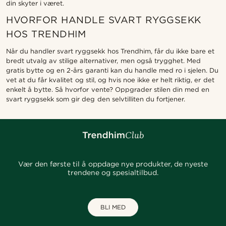
din skyter i været.
HVORFOR HANDLE SVART RYGGSEKK
HOS TRENDHIM
Når du handler svart ryggsekk hos Trendhim, får du ikke bare et
bredt utvalg av stilige alternativer, men også trygghet. Med
gratis bytte og en 2-års garanti kan du handle med ro i sjelen. Du
vet at du får kvalitet og stil, og hvis noe ikke er helt riktig, er det
enkelt å bytte. Så hvorfor vente? Oppgrader stilen din med en
svart ryggsekk som gir deg den selvtilliten du fortjener.
Vær den første til å oppdage nye produkter, de nyeste
trendene og spesialtilbud.
BLI MED