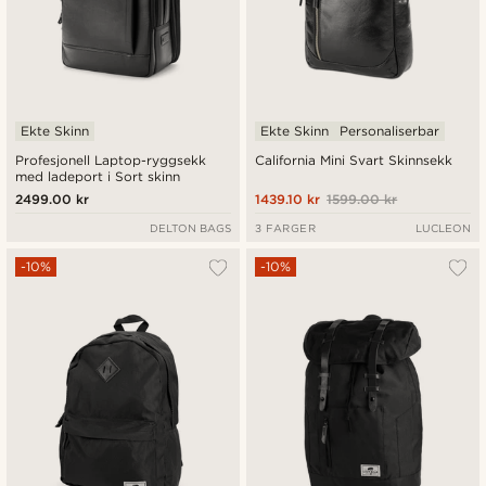
Ekte Skinn
Ekte Skinn
Personaliserbar
Profesjonell Laptop-ryggsekk
California Mini Svart Skinnsekk
med ladeport i Sort skinn
2499.00 kr
1439.10 kr
1599.00 kr
DELTON BAGS
3 FARGER
LUCLEON
-10%
-10%