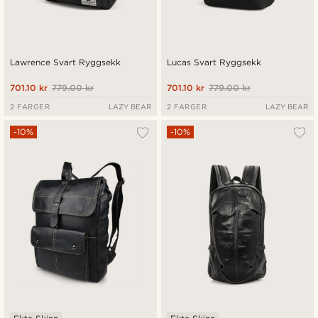
Lawrence Svart Ryggsekk
Lucas Svart Ryggsekk
701.10 kr
779.00 kr
701.10 kr
779.00 kr
2 FARGER
LAZY BEAR
2 FARGER
LAZY BEAR
-10%
-10%