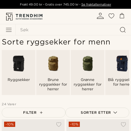
Frakt
49.00 kr
- Gratis over
745.00 kr
-
Se fraktalternativer
Søk
Sorte ryggsekker for menn
Ryggsekker
Brune
Grønne
Blå ryggsek
ryggsekker for
ryggsekker for
for herre
herrer
herrer
24 Varer
FILTER
SORTER ETTER
Mest populært
-10%
-10%