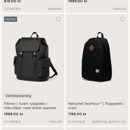
619.00 kr
1999.00 kr
3 FARGER
WAYKINS
FAWLER
Nyhet
Vannbestandig
Fibron | Svart ryggsekk i
Herschel Seymour™ | Ryggsekk i
mikrofiber med doble spenner
svart
1999.00 kr
1199.00 kr
2 FARGER
FAWLER
4 FARGER
HERSCHEL SUPPLY CO