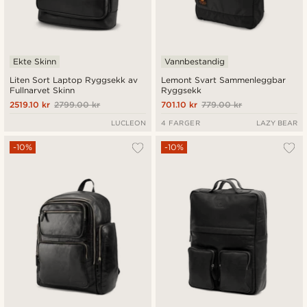
Ekte Skinn
Vannbestandig
Liten Sort Laptop Ryggsekk av
Lemont Svart Sammenleggbar
Fullnarvet Skinn
Ryggsekk
2519.10 kr
2799.00 kr
701.10 kr
779.00 kr
LUCLEON
4 FARGER
LAZY BEAR
-10%
-10%