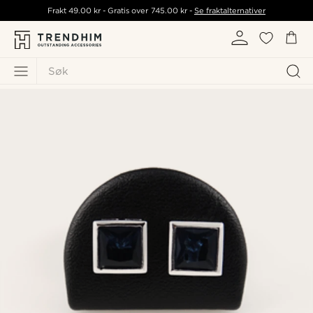
Frakt
49.00 kr
- Gratis over
745.00 kr
-
Se fraktalternativer
Søk