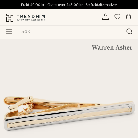
Frakt
49.00 kr
- Gratis over
745.00 kr
-
Se fraktalternativer
Søk