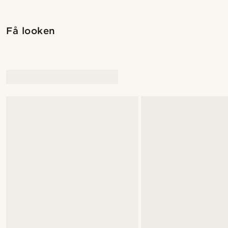
Få looken
@gianfrancolavecchia