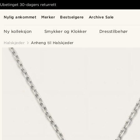
Ubetinget 30-dagers returrett
Nylig ankommet
Merker
Bestselgere
Archive Sale
Ny kolleksjon
Smykker og Klokker
Dresstilbehør
Halskjeder
Anheng til Halskjeder