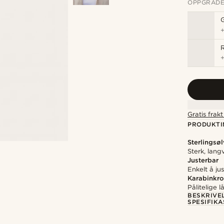
OPPGRADE
R
Gratis frak
PRODUKTI
Sterlingsøl
Sterk, lan
Justerbar
Enkelt å ju
Karabinkr
Pålitelige l
BESKRIVE
SPESIFIK