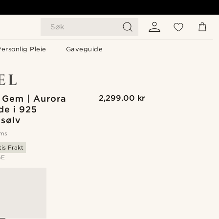
Søk
ersonlig Pleie
Gaveguide
 Gem | Aurora
2,299.00 kr
de i 925
gsølv
oms
tis Frakt
GE