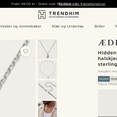
Frakt
49.00 kr
-
Gratis over
745.00 kr
Kontakt oss
-
Se fraktalternativer
Vesker og lommebøker
Klær og Undertøy
Briller
P
Hidden
halskje
sterlin
Inkludert m
Nyhet
Gra
VELG FAR