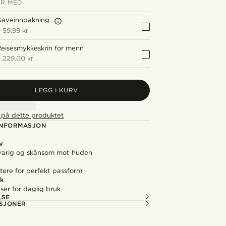
R MED
Gaveinnpakning
+
59.99 kr
eisesmykkeskrin for menn
+
229.00 kr
LEGG I KURV
t på dette produktet
NFORMASJON
v
gvarig og skånsom mot huden
stere for perfekt passform
ok
åser for daglig bruk
LSE
ASJONER