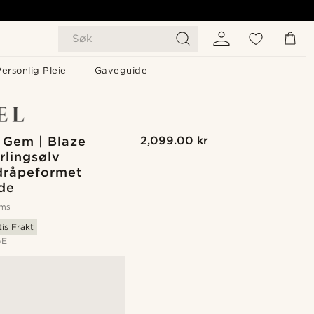
Søk
ersonlig Pleie
Gaveguide
 Gem | Blaze
2,099.00 kr
rlingsølv
 dråpeformet
ede
oms
tis Frakt
GE