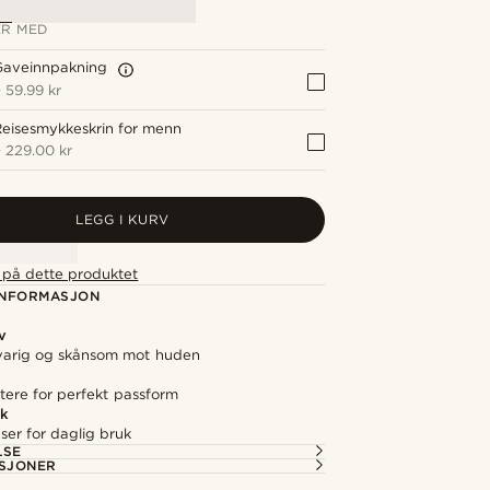
R MED
Gaveinnpakning
+
59.99 kr
eisesmykkeskrin for menn
+
229.00 kr
LEGG I KURV
t på dette produktet
NFORMASJON
v
gvarig og skånsom mot huden
stere for perfekt passform
ok
åser for daglig bruk
LSE
ASJONER