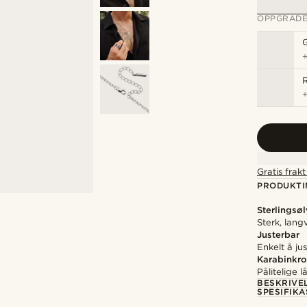
OPPGRADE
R
Gratis frak
PRODUKTI
Sterlingsøl
Sterk, lan
Justerbar
Enkelt å ju
Karabinkr
Pålitelige l
BESKRIVE
SPESIFIK