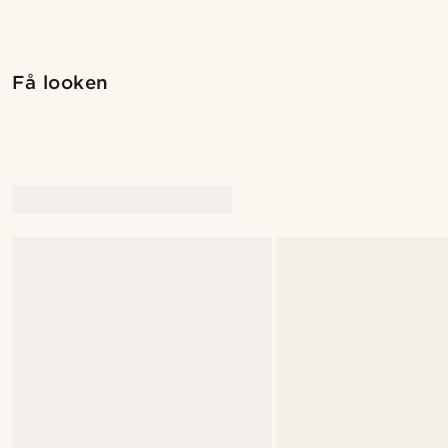
Kjøp looken
Få looken
@daniigarciia01
@daniigar