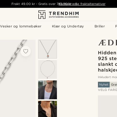
Frakt
49.00 kr
-
Gratis over
745.00 kr
Kontakt oss
-
Se fraktalternativer
Vesker og lommebøker
Klær og Undertøy
Briller
P
Hidden
925 ste
slankt
halskj
Inkludert m
Nyhet
Gra
VELG FAR