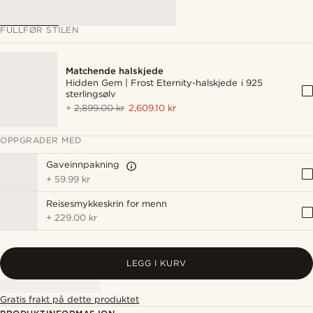
FULLFØR STILEN
Matchende halskjede
Hidden Gem | Frost Eternity-halskjede i 925
sterlingsølv
+
2,899.00 kr
2,609.10 kr
OPPGRADER MED
Gaveinnpakning
+
59.99 kr
Reisesmykkeskrin for menn
+
229.00 kr
LEGG I KURV
Gratis frakt på dette produktet