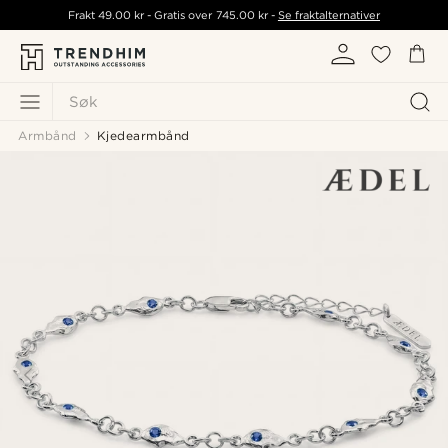
Frakt
49.00 kr
- Gratis over
745.00 kr
-
Se fraktalternativer
Søk
Armbånd
Kjedearmbånd