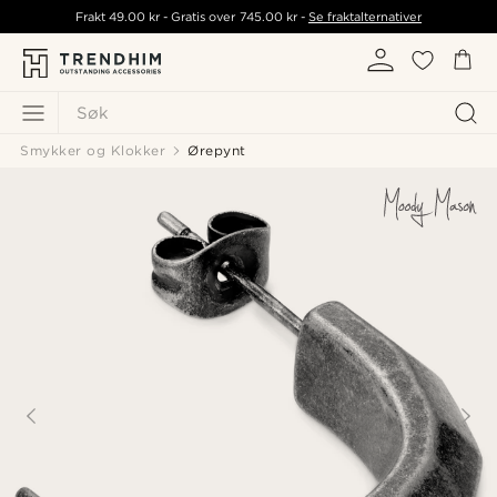
Frakt
49.00 kr
- Gratis over
745.00 kr
-
Se fraktalternativer
Søk
Smykker og Klokker
Ørepynt