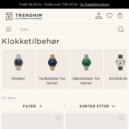
Frakt
49.00 kr
- Gratis over
745.00 kr
-
Se fraktalternativer
Søk
Klokketilbehør
Klokker
Gullklokker for
Sølvklokker for
Armbånds
herrer
herrer
22 Varer
FILTER
SORTER ETTER
Mest populært
Nyest