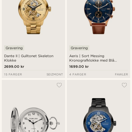
Gravering
Gravering
Dante II | Gulltonet Skeleton
Aeris | Sort Messing
Klokke
Kronografklokke med Blå
Urskive
2699.00 kr
1699.00 kr
15 FARGER
SEIZMONT
4 FARGER
FAWLER