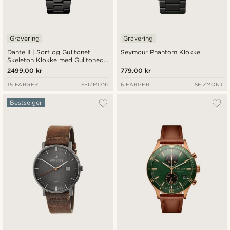
Gravering
Gravering
Dante II | Sort og Gulltonet
Seymour Phantom Klokke
Skeleton Klokke med Gulltonede
Visere
2499.00 kr
779.00 kr
15 FARGER
SEIZMONT
6 FARGER
SEIZMONT
Bestselger