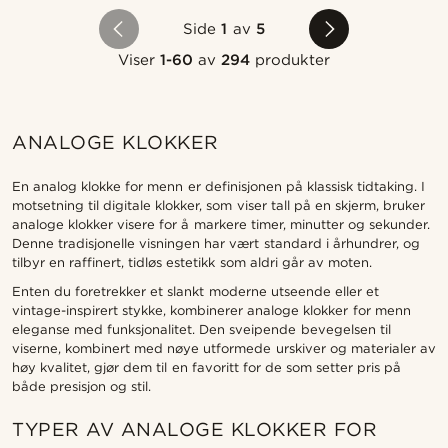
Side
1
av
5
Viser
1-60
av
294
produkter
ANALOGE KLOKKER
En analog klokke for menn er definisjonen på klassisk tidtaking. I
motsetning til digitale klokker, som viser tall på en skjerm, bruker
analoge klokker visere for å markere timer, minutter og sekunder.
Denne tradisjonelle visningen har vært standard i århundrer, og
tilbyr en raffinert, tidløs estetikk som aldri går av moten.
Enten du foretrekker et slankt moderne utseende eller et
vintage-inspirert stykke, kombinerer analoge klokker for menn
eleganse med funksjonalitet. Den sveipende bevegelsen til
viserne, kombinert med nøye utformede urskiver og materialer av
høy kvalitet, gjør dem til en favoritt for de som setter pris på
både presisjon og stil.
TYPER AV ANALOGE KLOKKER FOR