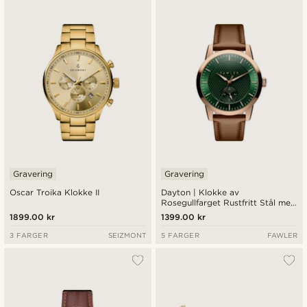
Gravering
Gravering
Oscar Troika Klokke II
Dayton | Klokke av
Rosegullfarget Rustfritt Stål med
Grønn Teksturert Urskive
1899.00 kr
1399.00 kr
3 FARGER
SEIZMONT
5 FARGER
FAWLER