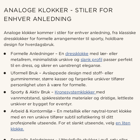
ANALOGE KLOKKER - STILER FOR
ENHVER ANLEDNING
Analoge klokker kommer i stiler for enhver anledning, fra klassiske
dressklokker for formelle arrangementer til sporty, holdbare
design for hverdagsbruk.
Formelle Anledninger – En
dressklokke
med lær- eller
metallrem, minimalistisk urskive og
slank profil
passer perfekt
til en dress, og sikrer en uanstrengt eleganse.
Uformell Bruk – Avslappede design med stoff- eller
gummiremmer, større kasser og fargerike urskiver tilfører
personlighet uten å være for formelle.
Sporty & Aktiv Bruk –
Kronesystemklokker
med
vannmotstand, sjokkresistente materialer og dristige, lettleste
urskiver er bygget for eventyr.
Arbeid & Kontormiljø – En metallisk eller nøytral-tonet klokke
med en ren urskive tilfører subtil sofistikering til ditt
profesjonelle utseende. For et slankt utseende, velg
en liten
klokke.
Spesielle Anledninger – Uttryksfulle stykker i gull, sølv eller