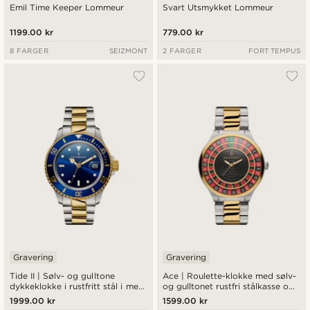
Emil Time Keeper Lommeur
Svart Utsmykket Lommeur
1199.00 kr
779.00 kr
8 FARGER
SEIZMONT
2 FARGER
FORT TEMPUS
Gravering
Gravering
Tide II | Sølv- og gulltone
Ace | Roulette-klokke med sølv-
dykkeklokke i rustfritt stål i med
og gulltonet rustfri stålkasse og
kvartsurverk, blå urskive og
kvartsurverk
1999.00 kr
1599.00 kr
datoforstørring