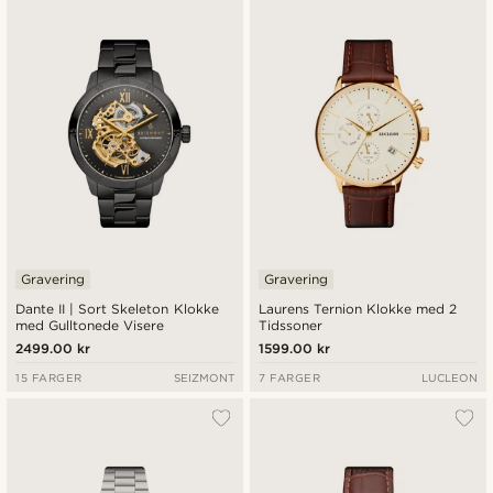
Nyest
Laveste pris
Høyeste pris
Gravering
Gravering
Dante II | Sort Skeleton Klokke
Laurens Ternion Klokke med 2
med Gulltonede Visere
Tidssoner
2499.00 kr
1599.00 kr
15 FARGER
SEIZMONT
7 FARGER
LUCLEON