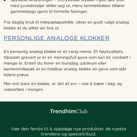
med juveldetaljer skiller seg ut, mens lommeklokker tilfører
gammeldags sjarm til formelle feiringer.
Fra daglig bruk til milepælsøyeblikk, sikrer en godt valgt analog
klokke at du alltid ser bra ut.
PERSONLIGE ANALOGE KLOKKER
En personlig analog klokke er et varig minne. Et høykvalitets,
tilpasset gravert ur er en meningsfull gave som kan bli verdsatt i
mange år. Enten du feirer en bursdag, jubileum eller
karrieremilepæl, er en holdbar analog klokke en gave som står
tidens prøve.
Mer enn bare en klokke, er det et arv – noe å bære i dag og
videreføre i morgen.
Vær den første til å oppdage nye produkter, de nyeste
trendene og spesialtilbud.