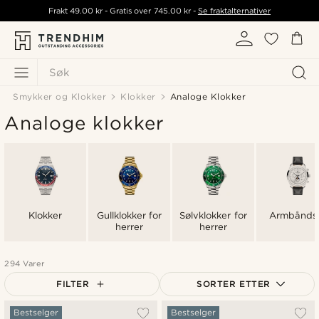
Frakt
49.00 kr
- Gratis over
745.00 kr
-
Se fraktalternativer
Søk
Smykker og Klokker
Klokker
Analoge Klokker
Analoge klokker
Klokker
Gullklokker for
Sølvklokker for
Armbånds
herrer
herrer
294 Varer
FILTER
SORTER ETTER
Mest populært
Bestselger
Bestselger