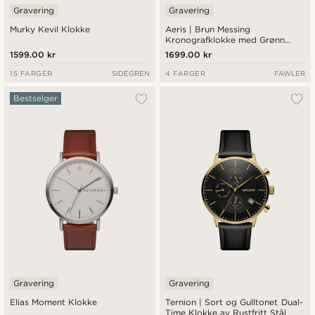
Gravering
Gravering
Murky Kevil Klokke
Aeris | Brun Messing
Kronografklokke med Grønn
Urskive
1599.00 kr
1699.00 kr
15 FARGER
SIDEGREN
4 FARGER
FAWLER
Bestselger
Gravering
Gravering
Elias Moment Klokke
Ternion | Sort og Gulltonet Dual-
Time Klokke av Rustfritt Stål