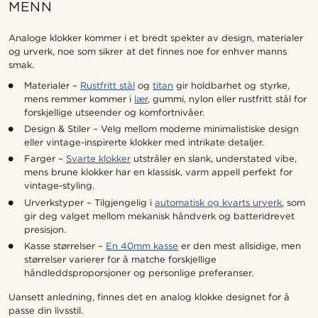
MENN
Analoge klokker kommer i et bredt spekter av design, materialer
og urverk, noe som sikrer at det finnes noe for enhver manns
smak.
Materialer –
Rustfritt stål
og
titan
gir holdbarhet og styrke,
mens remmer kommer i
lær
, gummi, nylon eller rustfritt stål for
forskjellige utseender og komfortnivåer.
Design & Stiler – Velg mellom moderne minimalistiske design
eller vintage-inspirerte klokker med intrikate detaljer.
Farger –
Svarte klokker
utstråler en slank, understated vibe,
mens brune klokker har en klassisk, varm appell perfekt for
vintage-styling.
Urverkstyper – Tilgjengelig i
automatisk og kvarts urverk
, som
gir deg valget mellom mekanisk håndverk og batteridrevet
presisjon.
Kasse størrelser –
En 40mm kasse
er den mest allsidige, men
størrelser varierer for å matche forskjellige
håndleddsproporsjoner og personlige preferanser.
Uansett anledning, finnes det en analog klokke designet for å
passe din livsstil.