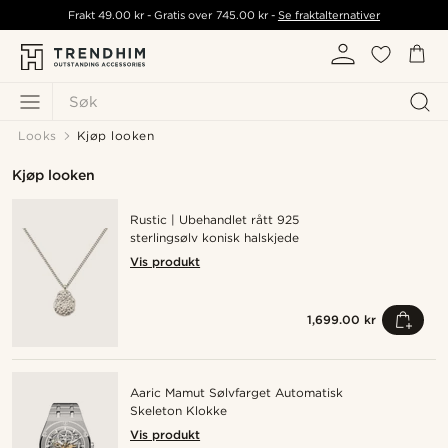
Frakt
49.00 kr
- Gratis over
745.00 kr
-
Se fraktalternativer
Søk
Looks
Kjøp looken
Kjøp looken
Rustic | Ubehandlet rått 925
sterlingsølv konisk halskjede
Vis produkt
1,699.00 kr
Aaric Mamut Sølvfarget Automatisk
Skeleton Klokke
Vis produkt