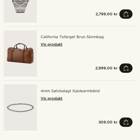
2,799.00 kr
California Tofarget Brun Skinnbag
Vis produkt
2,999.00 kr
4mm Sølvbelagt Kjedearmbånd
Vis produkt
309.00 kr
Kjøp looken
Kj