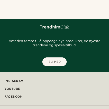
@clement_foucat
@gianlucca_franco11
@heherayan_
@seb_reyneke_
@kentvpham
@_pedropinto25
@lenny.am
@seb_reyneke_
Vær den første til å oppdage nye produkter, de nyeste
trendene og spesialtilbud.
BLI MED
INSTAGRAM
YOUTUBE
FACEBOOK