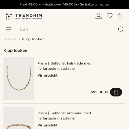
Frakt
49.00 kr
- Gratis over
745.00 kr
-
Se fraktalternativer
Søk
Looks
Kjøp looken
Kjøp looken
Prism | Gulltonet halskjede med
flerfargede glassteiner
Vis produkt
699.00 kr
Prism | Gulltonet armbånd med
flerfargede glassteiner
Vis produkt