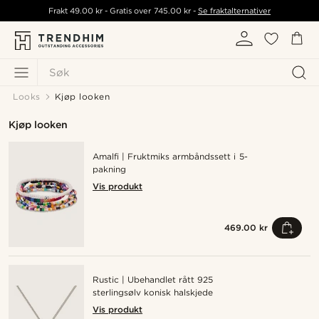
Frakt
49.00 kr
- Gratis over
745.00 kr
-
Se fraktalternativer
Søk
Looks
Kjøp looken
Kjøp looken
Amalfi | Fruktmiks armbåndssett i 5-
pakning
Vis produkt
469.00 kr
Rustic | Ubehandlet rått 925
sterlingsølv konisk halskjede
Vis produkt