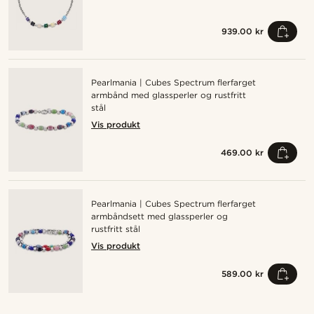
939.00 kr
Pearlmania | Cubes Spectrum flerfarget
armbånd med glassperler og rustfritt
stål
Vis produkt
469.00 kr
Pearlmania | Cubes Spectrum flerfarget
armbåndsett med glassperler og
rustfritt stål
Vis produkt
589.00 kr
Kjøp looken
Kj