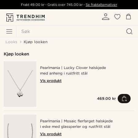
Frakt
49.00 kr
- Gratis over
745.00 kr
-
Se fraktalternativer
Søk
Looks
Kjøp looken
Kjøp looken
Pearlmania | Lucky Clover halskjede
med anheng i rustfritt stål
Vis produkt
469.00 kr
Pearlmania | Mosaic flerfarget halskjede
i eske med glassperler og rustfritt stål
Vis produkt