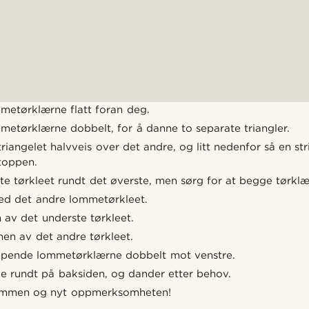
etørklærne flatt foran deg.
metørklærne dobbelt, for å danne to separate triangler.
triangelet halvveis over det andre, og litt nedenfor så en st
 toppen.
te tørkleet rundt det øverste, men sørg for at begge tørklæ
ed det andre lommetørkleet.
 av det underste tørkleet.
nen av det andre tørkleet.
ppende lommetørklærne dobbelt mot venstre.
de rundt på baksiden, og dander etter behov.
elommen og nyt oppmerksomheten!