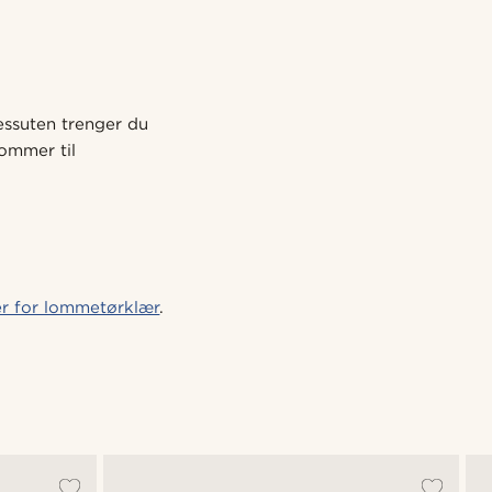
essuten trenger du
kommer til
r for lommetørklær
.