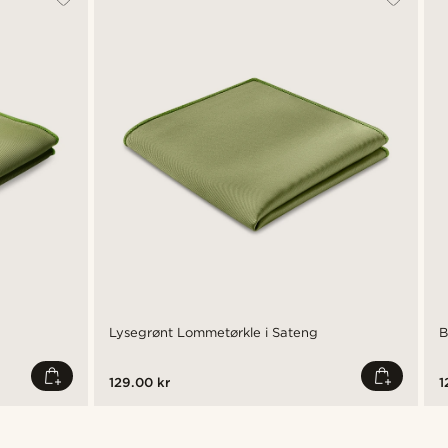
Lysegrønt Lommetørkle i Sateng
B
129.00 kr
1