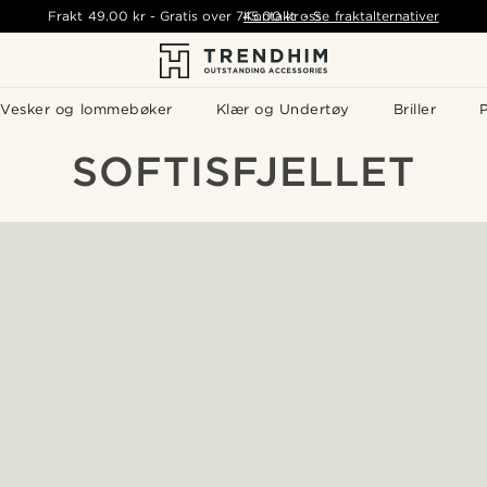
Frakt
49.00 kr
-
Gratis over
745.00 kr
Kontakt oss
-
Se fraktalternativer
Vesker og lommebøker
Klær og Undertøy
Briller
P
SOFTISFJELLET