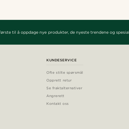
ørste til å oppdage nye produkter, de nyeste trendene og spesial
KUNDESERVICE
Ofte stilte spørsmål
Opprett retur
Se fraktalternativer
Angrerett
Kontakt oss