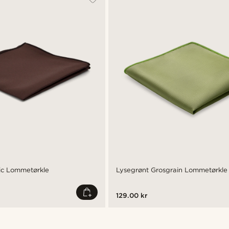
ic Lommetørkle
Lysegrønt Grosgrain Lommetørkle
129.00 kr