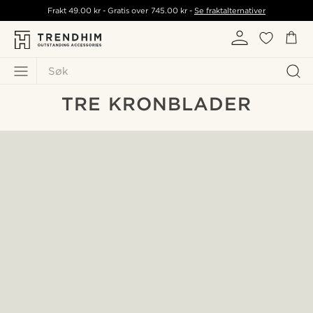
Frakt
49.00 kr
- Gratis over
745.00 kr
-
Se fraktalternativer
Søk
TRE KRONBLADER