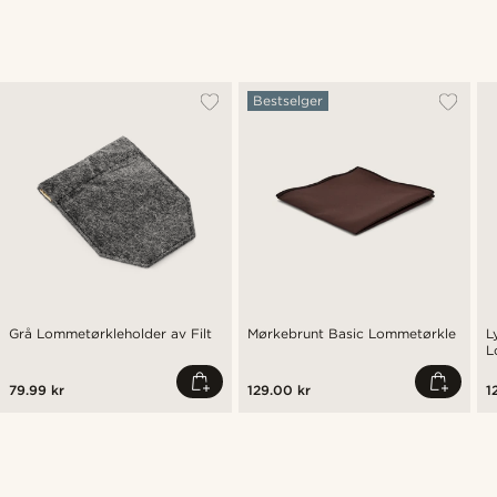
Bestselger
Grå Lommetørkleholder av Filt
Mørkebrunt Basic Lommetørkle
L
L
79.99 kr
129.00 kr
1