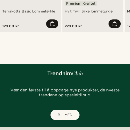
Premium Kvalitet
Terrakotta Basic Lommetørkle
Hvit Twill Silke lommetørkle
M
129.00 kr
229.00 kr
1
Vær den første til å oppdage nye produkter, de nyeste
trendene og spesialtilbud.
BLI MED