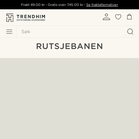
Frakt
49.00 kr
- Gratis over
745.00 kr
-
Se fraktalternativer
Søk
RUTSJEBANEN