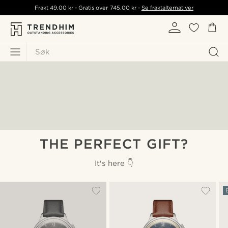
Frakt
49.00 kr
- Gratis over
745.00 kr
-
Se fraktalternativer
Søk
THE PERFECT GIFT?
It's here 👇