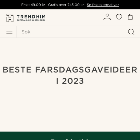
Frakt
49.00 kr
- Gratis over
745.00 kr
-
Se fraktalternativer
Søk
BESTE FARSDAGSGAVEIDEER
I 2023