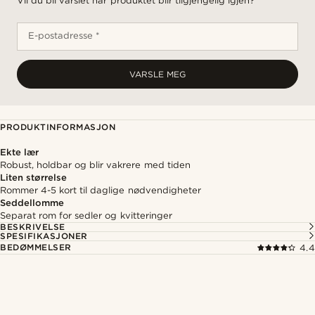
Vil du bli varslet når produktet blir tilgjengelig igjen?
E-postadresse *
VARSLE MEG
PRODUKTINFORMASJON
Ekte lær
Robust, holdbar og blir vakrere med tiden
Liten størrelse
Rommer 4-5 kort til daglige nødvendigheter
Seddellomme
Separat rom for sedler og kvitteringer
BESKRIVELSE
SPESIFIKASJONER
BEDØMMELSER
4.4