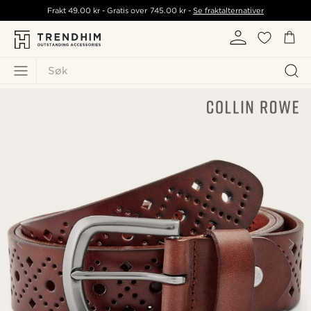
Frakt
49.00 kr
- Gratis over
745.00 kr
-
Se fraktalternativer
Søk