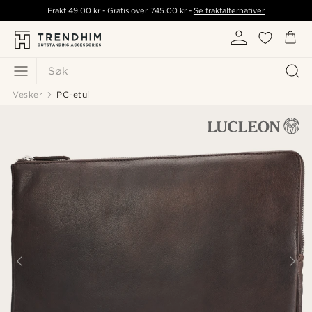
Frakt
49.00 kr
- Gratis over
745.00 kr
-
Se fraktalternativer
Søk
Vesker
PC-etui