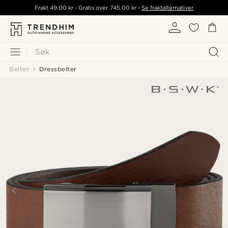
Frakt
49.00 kr
- Gratis over
745.00 kr
-
Se fraktalternativer
Søk
Belter
Dressbelter