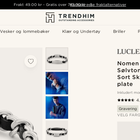
Frakt
49.00 kr
-
Gratis over
745.00 kr
Kontakt oss
-
Se fraktalternativer
Vesker og lommebøker
Klær og Undertøy
Briller
P
Nomen 
Sølvton
Sort Sk
plate
Inkludert m
4
Gravering
VELG FAR