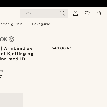
Søk
ersonlig Pleie
Gaveguide
| Armbånd av
549.00 kr
et Kjetting og
inn med ID-
oms
.7
GE