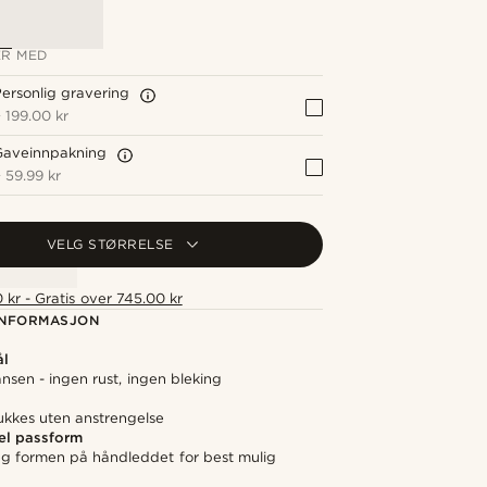
R MED
ersonlig gravering
+
199.00 kr
Gaveinnpakning
+
59.99 kr
VELG STØRRELSE
 kr - Gratis over 745.00 kr
NFORMASJON
ål
nsen - ingen rust, ingen bleking
ukkes uten anstrengelse
el passform
seg formen på håndleddet for best mulig