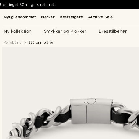
Ubetinget 30-dagers returrett
Nylig ankommet
Merker
Bestselgere
Archive Sale
Ny kolleksjon
Smykker og Klokker
Dresstilbehør
Armbånd
Stålarmbånd