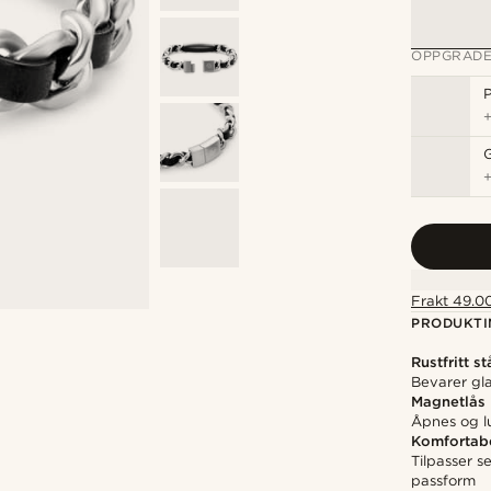
OPPGRADE
P
Frakt 49.00
PRODUKTI
Rustfritt st
Bevarer gla
Magnetlås
Åpnes og l
Komfortab
Tilpasser 
passform