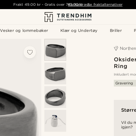
Frakt
49.00 kr
-
Gratis over
745.00 kr
Kontakt oss
-
Se fraktalternativer
Vesker og lommebøker
Klær og Undertøy
Briller
P
Oksider
Ring
Inkludert m
Gravering
Større
Vil du m
igjen?