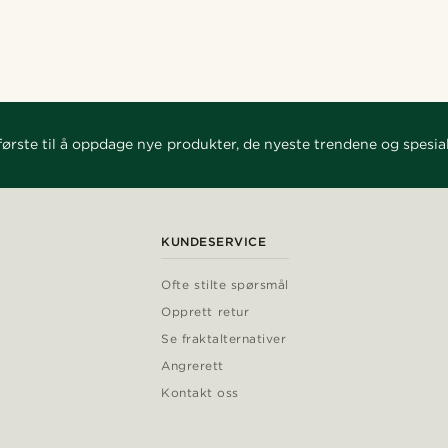
ørste til å oppdage nye produkter, de nyeste trendene og spesial
KUNDESERVICE
Ofte stilte spørsmål
Opprett retur
Se fraktalternativer
Angrerett
Kontakt oss