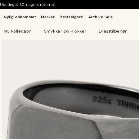
Ubetinget 30-dagers returrett
Nylig ankommet
Merker
Bestselgere
Archive Sale
Ny kolleksjon
Smykker og Klokker
Dresstilbehør