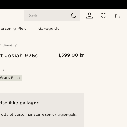
Søk
ersonlig Pleie
Gaveguide
t Josiah 925s
1,599.00 kr
oms
Gratis Frakt
lse ikke på lager
otta et varsel når størrelsen er tilgjengelig