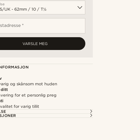
lse
stadresse *
VARSLE MEG
NFORMASJON
v
gvarig og skånsom mot huden
 ditt
avering for et personlig preg
ti
alitet for varig tillit
LSE
ASJONER