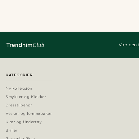
Vær den f
KATEGORIER
Ny kolleksjon
Smykker og Klokker
Dresstilbehør
Vesker og lommebøker
Klær og Undertøy
Briller
Personlig Pleie