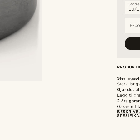
Større
E-po
PRODUKTI
Sterlingsøl
Sterk, lan
Gjør det til
Legg til gr
2-års garan
Garantert kv
BESKRIVE
SPESIFIK