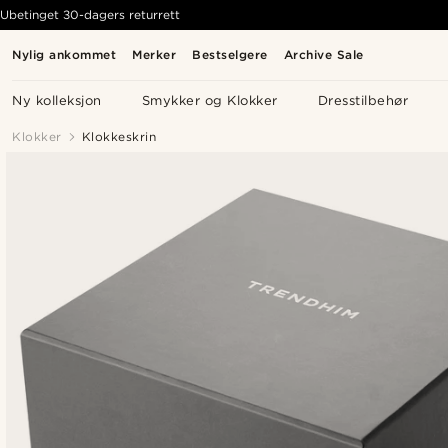
Ubetinget 30-dagers returrett
Nylig ankommet
Merker
Bestselgere
Archive Sale
Ny kolleksjon
Smykker og Klokker
Dresstilbehør
Klokker
Klokkeskrin