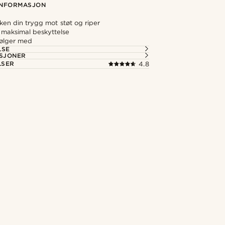
NFORMASJON
ken din trygg mot støt og riper
r maksimal beskyttelse
følger med
LSE
ASJONER
LSER
4.8