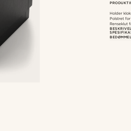
PRODUKTI
Holder klok
Polstret fo
Renseklut 
BESKRIVE
SPESIFIK
BEDØMME