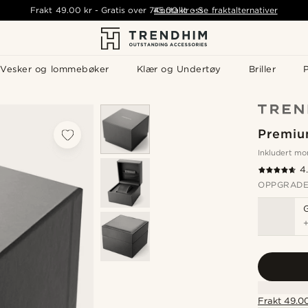
Frakt
49.00 kr
-
Gratis over
745.00 kr
Kontakt oss
-
Se fraktalternativer
Vesker og lommebøker
Klær og Undertøy
Briller
P
Premiu
Inkludert m
4
OPPGRADE
Frakt 49.00