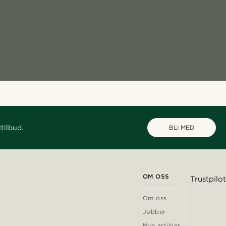
tilbud.
BLI MED
OM OSS
Trustpilot
Om oss
Jobber
Nye artikler