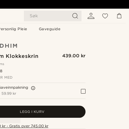
Søk
ersonlig Pleie
Gaveguide
m Klokkeskrin
439.00 kr
oms
.8
R MED
Gaveinnpakning
+
59.99 kr
LEGG I KURV
 kr - Gratis over 745.00 kr