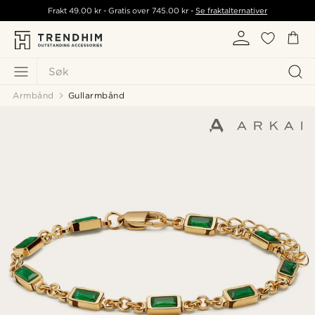
Frakt
49.00 kr
- Gratis over
745.00 kr
-
Se fraktalternativer
Søk
Armbånd
Gullarmbånd