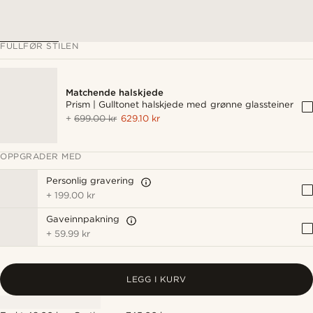
FULLFØR STILEN
Matchende halskjede
Prism | Gulltonet halskjede med grønne glassteiner
+
699.00 kr
629.10 kr
OPPGRADER MED
Personlig gravering
+
199.00 kr
Gaveinnpakning
+
59.99 kr
LEGG I KURV