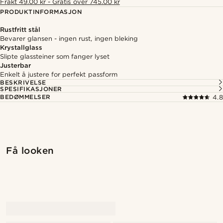
Frakt 49.00 kr - Gratis over 745.00 kr
PRODUKTINFORMASJON
Rustfritt stål
Bevarer glansen - ingen rust, ingen bleking
Krystallglass
Slipte glassteiner som fanger lyset
Justerbar
Enkelt å justere for perfekt passform
BESKRIVELSE
SPESIFIKASJONER
BEDØMMELSER
4.8
Kjøp looken
Kjøp
Få looken
@marcossapere
@Olivergeorgems