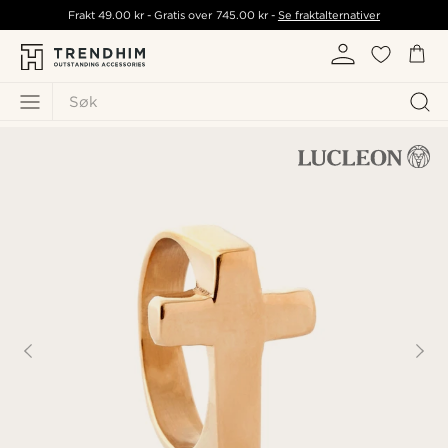
Frakt
49.00 kr
- Gratis over
745.00 kr
-
Se fraktalternativer
Søk