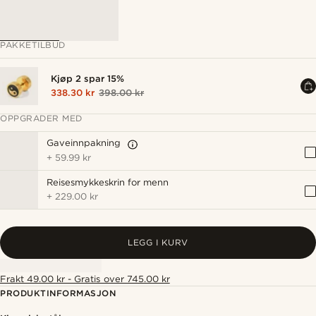
PAKKETILBUD
Kjøp 2 spar 15%
338.30 kr
398.00 kr
OPPGRADER MED
Gaveinnpakning
+
59.99 kr
Reisesmykkeskrin for menn
+
229.00 kr
LEGG I KURV
Frakt 49.00 kr - Gratis over 745.00 kr
PRODUKTINFORMASJON