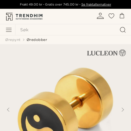
Frakt
49.00 kr
- Gratis over
745.00 kr
-
Se fraktalternativer
Søk
Ørepynt
Øredobber