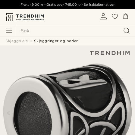
Frakt
49.00 kr
- Gratis over
745.00 kr
-
Se fraktalternativer
Søk
Skjeggpleie
Skjeggringer og perler