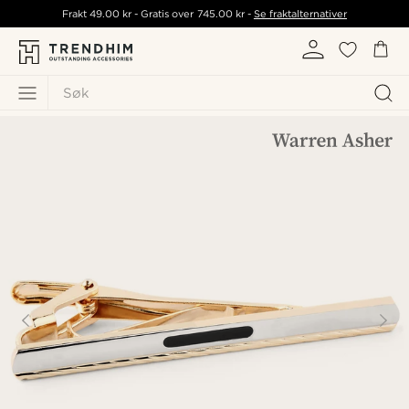
Frakt
49.00 kr
- Gratis over
745.00 kr
-
Se fraktalternativer
Søk