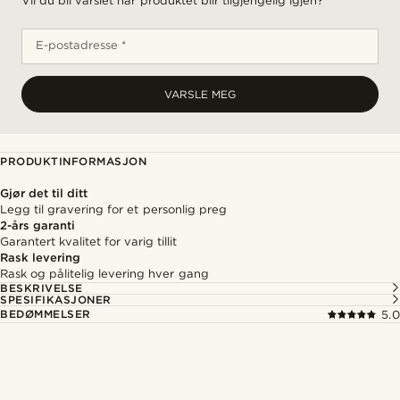
Vil du bli varslet når produktet blir tilgjengelig igjen?
E-postadresse *
VARSLE MEG
PRODUKTINFORMASJON
Gjør det til ditt
Legg til gravering for et personlig preg
2-års garanti
Garantert kvalitet for varig tillit
Rask levering
Rask og pålitelig levering hver gang
BESKRIVELSE
SPESIFIKASJONER
BEDØMMELSER
5.0