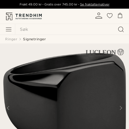
Frakt
49.00 kr
- Gratis over
745.00 kr
-
Se fraktalternativer
Søk
Ringer
Signetringer