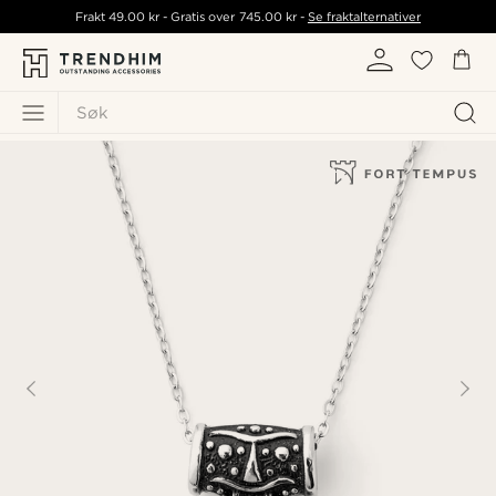
Frakt
49.00 kr
- Gratis over
745.00 kr
-
Se fraktalternativer
Søk