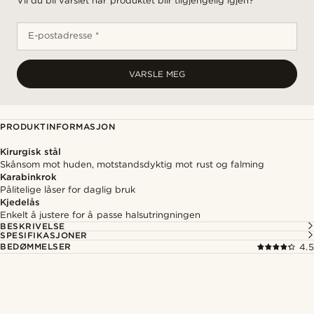
Vil du bli varslet når produktet blir tilgjengelig igjen?
E-postadresse *
VARSLE MEG
PRODUKTINFORMASJON
Kirurgisk stål
Skånsom mot huden, motstandsdyktig mot rust og falming
Karabinkrok
Pålitelige låser for daglig bruk
Kjedelås
Enkelt å justere for å passe halsutringningen
BESKRIVELSE
SPESIFIKASJONER
BEDØMMELSER
4.5