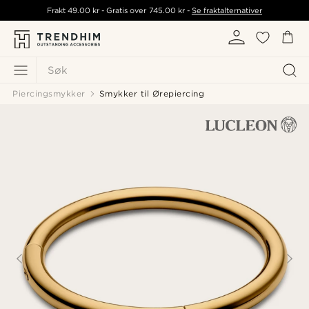
Frakt
49.00 kr
- Gratis over
745.00 kr
-
Se fraktalternativer
Søk
Piercingsmykker
Smykker til Ørepiercing