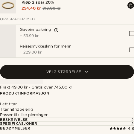
Kjøp 2 spar 20%
254.40 kr
318.00 kr
OPPGRADER MED
Gaveinnpakning
+
59.99 kr
Reisesmykkeskrin for menn
+
229.00 kr
VELG STØRRELSE
Frakt 49.00 kr - Gratis over 745.00 kr
PRODUKTINFORMASJON
Lett titan
Titannitridbelegg
Passer til ulike piercinger
BESKRIVELSE
SPESIFIKASJONER
BEDØMMELSER
4.8