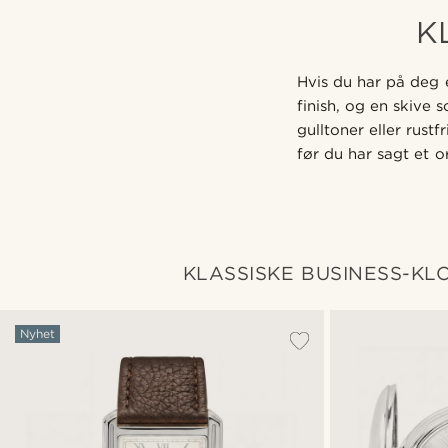
K
Hvis du har på deg e
finish, og en skive 
gulltoner eller rustf
før du har sagt et o
KLASSISKE BUSINESS-KL
Nyhet