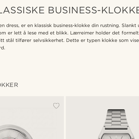
LASSISKE BUSINESS-KLOKK
n dress, er en klassisk business-klokke din rustning. Slankt 
som er lett å lese med et blikk. Lærreimer holder det formelt
ritt stål tilfører selvsikkerhet. Dette er typen klokke som vi
rd.
OKKER