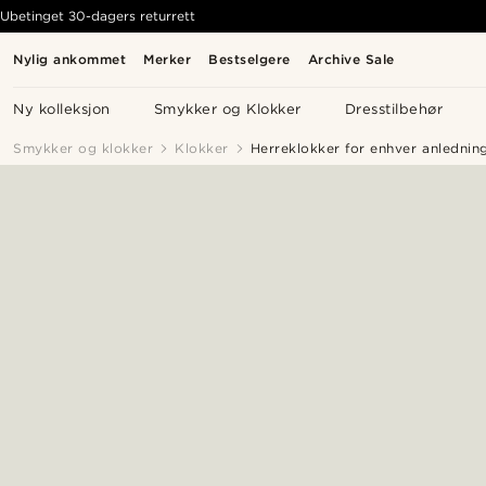
Ubetinget 30-dagers returrett
Nylig ankommet
Merker
Bestselgere
Archive Sale
Ny kolleksjon
Smykker og Klokker
Dresstilbehør
Smykker og klokker
Klokker
Herreklokker for enhver anledning