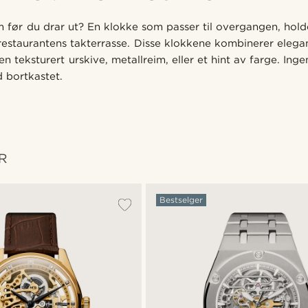
 før du drar ut? En klokke som passer til overgangen, hol
estaurantens takterrasse. Disse klokkene kombinerer elega
en teksturert urskive, metallreim, eller et hint av farge. Inge
d bortkastet.
R
Bestselger