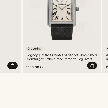
Gravering
S
Legacy | Retro firkantet sølvtonet klokke med
A
kremfarget urskive med romertall og svart
K
lærreim
1399.00 kr
2