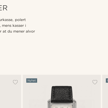
ER
urkasse, polert
, mens kasser i
ser at du mener alvor
Nyhet