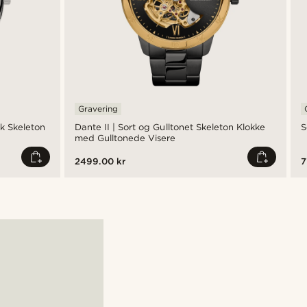
Gravering
k Skeleton
Dante II | Sort og Gulltonet Skeleton Klokke
S
med Gulltonede Visere
2499.00 kr
7