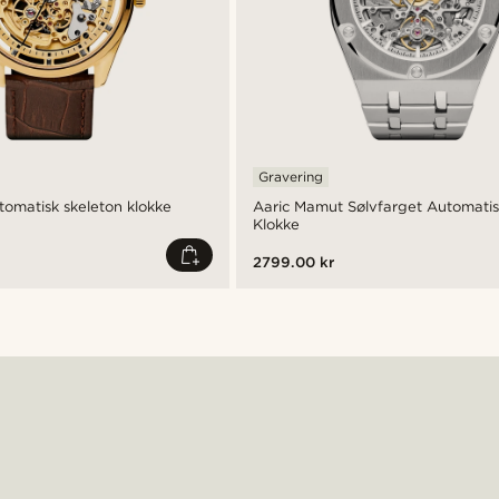
Gravering
tomatisk skeleton klokke
Aaric Mamut Sølvfarget Automatis
Klokke
2799.00 kr