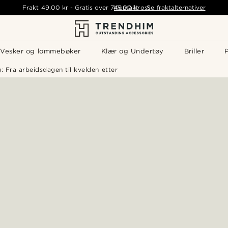
Frakt
49.00 kr
-
Gratis over
745.00 kr
Kontakt oss
-
Se fraktalternativer
Vesker og lommebøker
Klær og Undertøy
Briller
P
: Fra arbeidsdagen til kvelden etter