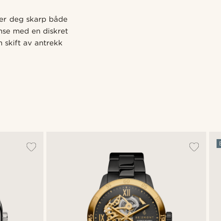
der deg skarp både
nse med en diskret
n skift av antrekk