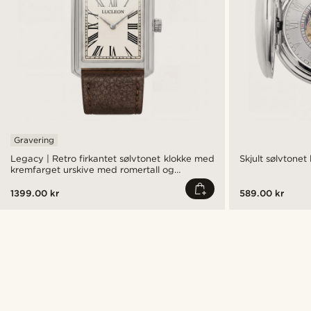
Gravering
Legacy | Retro firkantet sølvtonet klokke med
Skjult sølvtone
kremfarget urskive med romertall og
mørkebrun lærreim
1399.00 kr
589.00 kr