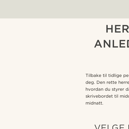
HER
ANLE
Tilbake til tidlige
deg. Den rette herr
hvordan du styrer da
skrivebordet til mid
midnatt.
VELGE 