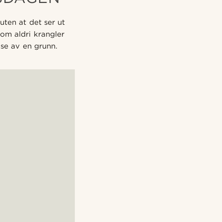
ten at det ser ut
som aldri krangler
løse av en grunn.