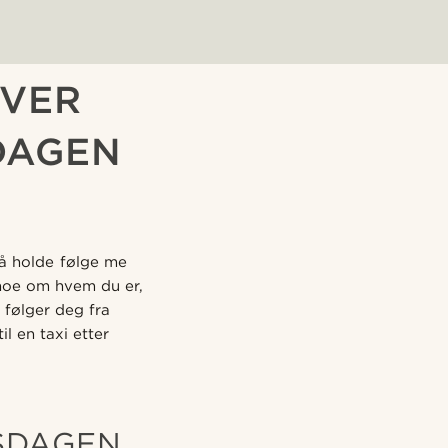
HVER
DAGEN
må holde følge me
 noe om hvem du er,
 følger deg fra
l en taxi etter
DSDAGEN