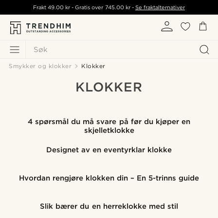
Frakt
49.00 kr
- Gratis over
745.00 kr
-
Se fraktalternativer
Søk
Smykker og klokker
Klokker
KLOKKER
4 spørsmål du må svare på før du kjøper en
skjelletklokke
Designet av en eventyrklar klokke
Hvordan rengjøre klokken din – En 5-trinns guide
Slik bærer du en herreklokke med stil