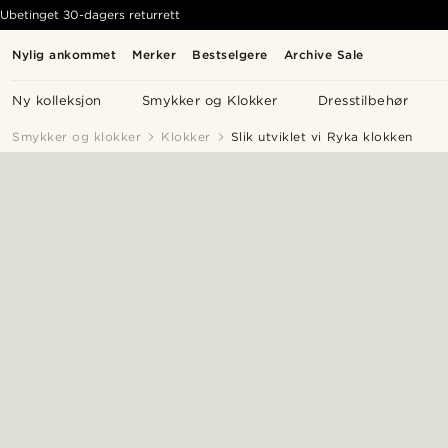
Ubetinget 30-dagers returrett
Nylig ankommet
Merker
Bestselgere
Archive Sale
Ny kolleksjon
Smykker og Klokker
Dresstilbehør
Smykker og klokker
Klokker
Slik utviklet vi Ryka klokken