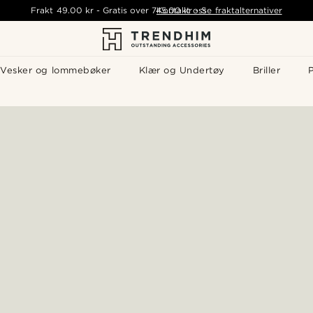
Frakt
49.00 kr
-
Gratis over
745.00 kr
Kontakt oss
-
Se fraktalternativer
Vesker og lommebøker
Klær og Undertøy
Briller
P