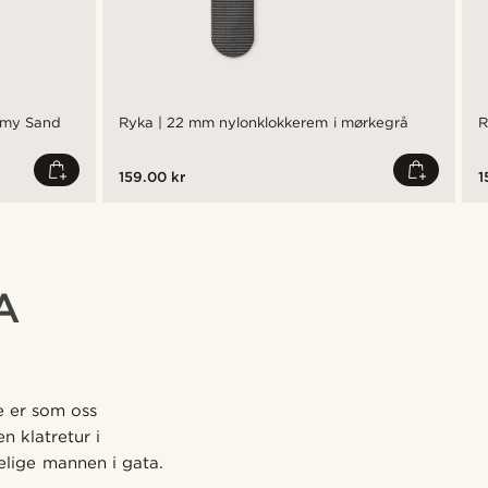
rmy Sand
Ryka | 22 mm nylonklokkerem i mørkegrå
R
159.00 kr
1
A
De er som oss
n klatretur i
elige mannen i gata.