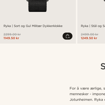
Ryka | Sort og Gul Militær Dykkerklokke
Ryka | Stål og S
2299.00 kr
2499.00 kr
1149.50 kr
1249.50 kr
For å være ærlige, s
mennesker - imponere
Jotunheimen. Ryka e