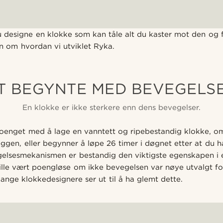
designe en klokke som kan tåle alt du kaster mot den og f
ien om hvordan vi utviklet Ryka.
T BEGYNTE MED BEVEGELS
En klokke er ikke sterkere enn dens bevegelser.
oenget med å lage en vanntett og ripebestandig klokke, om 
eggen, eller begynner å løpe 26 timer i døgnet etter at du har
gelsesmekanismen er bestandig den viktigste egenskapen i e
lle vært poengløse om ikke bevegelsen var nøye utvalgt fo
nge klokkedesignere ser ut til å ha glemt dette.