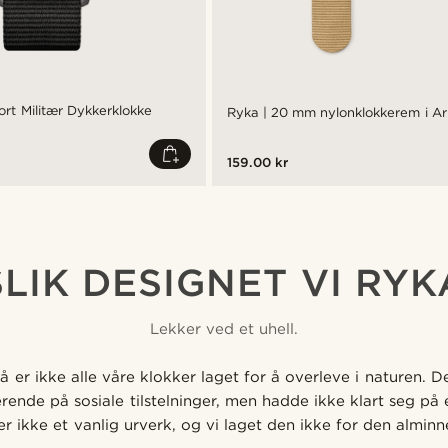
ort Militær Dykkerklokke
Ryka | 20 mm nylonklokkerem i A
159.00 kr
SLIK DESIGNET VI RYK
Lekker ved et uhell.
å er ikke alle våre klokker laget for å overleve i naturen. 
nde på sosiale tilstelninger, men hadde ikke klart seg på e
r ikke et vanlig urverk, og vi laget den ikke for den alminn