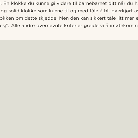
. En klokke du kunne gi videre til barnebarnet ditt når du ha
k og solid klokke som kunne til og med tåle å bli overkjørt a
lokken om dette skjedde. Men den kan sikkert tåle litt mer 
æsj". Alle andre overnevnte kriterier greide vi å imøtekomm