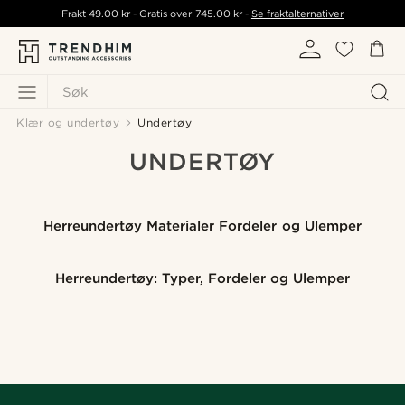
Frakt
49.00 kr
- Gratis over
745.00 kr
-
Se fraktalternativer
Søk
Klær og undertøy
Undertøy
UNDERTØY
Herreundertøy Materialer Fordeler og Ulemper
Herreundertøy: Typer, Fordeler og Ulemper